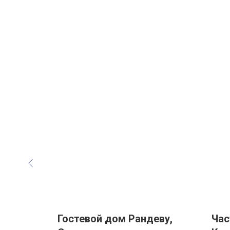
Уютное
место
ра,
Гостевой дом Рандеву,
Час