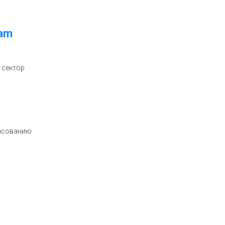
ram
 сектор
ласованию