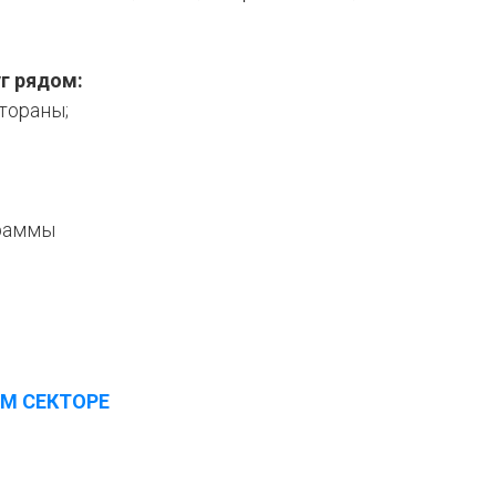
г рядом:
тораны;
раммы
М СЕКТОРЕ