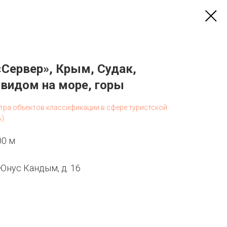
«Сервер», Крым, Судак,
видом на море, горы
стра объектов классификации в сфере туристской
ь)
00 м
 Юнус Кандым, д. 16