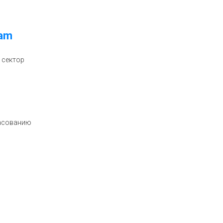
ram
 сектор
ласованию