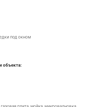
едки под окном
и объекта:
 газовая плита, мойка, микровалновка,