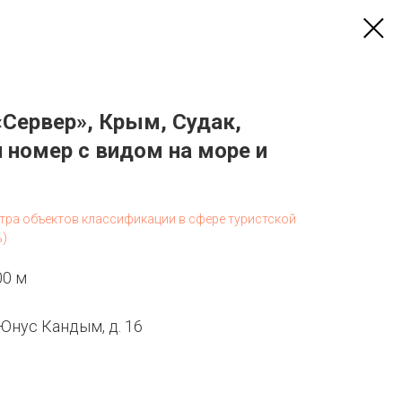
«Сервер», Крым, Судак,
номер с видом на море и
стра объектов классификации в сфере туристской
ь)
00 м
 Юнус Кандым, д. 16