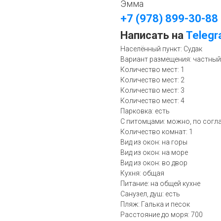
Эмма
+7 (978) 899-30-88
Написать на
Teleg
Населённый пункт: Судак
Вариант размещения: частный
Количество мест: 1
Количество мест: 2
Количество мест: 3
Количество мест: 4
Парковка: есть
С питомцами: можно, по сог
Количество комнат: 1
Вид из окон: на горы
Вид из окон: на море
Вид из окон: во двор
Кухня: общая
Питание: на общей кухне
Санузел, душ: есть
Пляж: Галька и песок
Расстояние до моря: 700