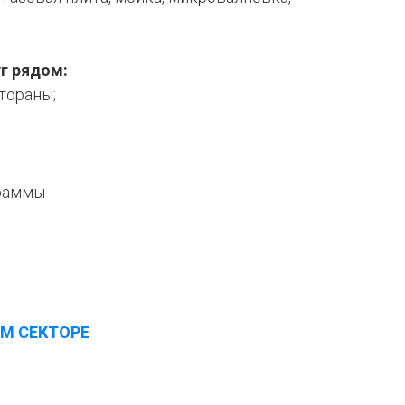
г рядом:
тораны;
раммы
М СЕКТОРЕ