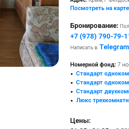
Посмотреть на карте
Бронирование:
Пол
+7 (978) 790-79-1
Telegram
Написать в
Номерной фонд:
7 н
Стандарт одноком
Стандарт одноком
Стандарт двухком
Люкс трехкомнатн
Цены: