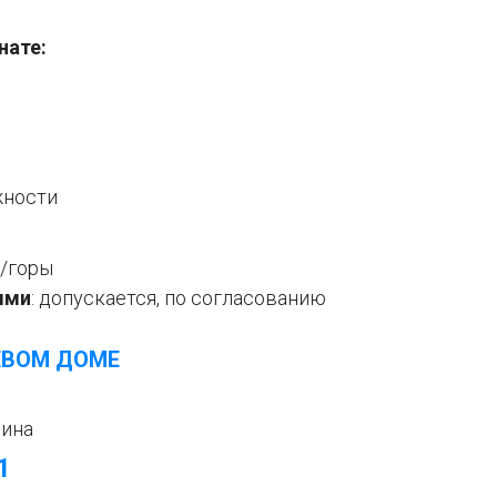
нате:
жности
/горы
ыми
:
допускается, по согласованию
ЕВОМ ДОМЕ
ина
1