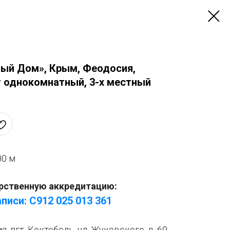
ный Дом», Крым, Феодосия,
т однокомнатный, 3-х местный
00 м
рственную аккредитацию:
писи: С912 025 013 361
я, пгт. Коктебель, ул. Жуковского, д. 69