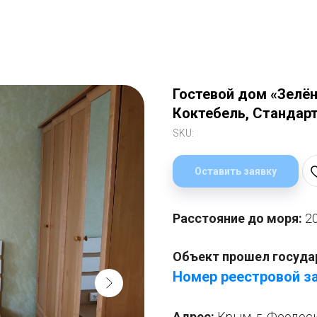
Гостевой дом «Зелё
Коктебель, Стандар
SKU:
Оставить заявку
Расстояние до моря:
2
Объект прошел госуда
Номер реестровой за
Адрес:
Крым, г. Феодоси