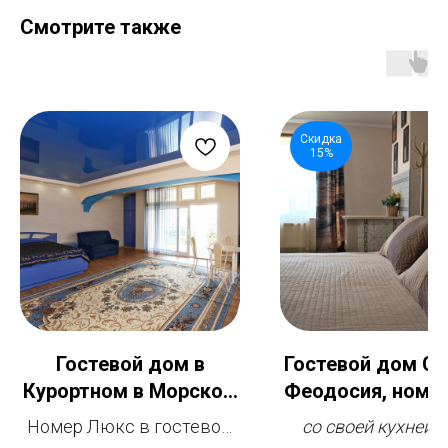
Смотрите также
Скидка
15%
Гостевой дом в
Гостевой дом Св
Курортном в Морском
Феодосия, номер
переулке, Феодосия,
комнатные до
Номер Люкс в гостевом
со своей кухней и
номер Люкс
человек