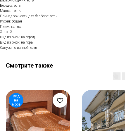
Балкон/лоджия: есть
Беседка: есть
Мангал: есть
Принадлежности для барбекю: есть
Кухня: общая
Пляж: галька
Этаж: 3
Вид из окон: на город
Вид из окон: на горы
Санузел с ванной: есть
Смотрите также
Вид
на
море