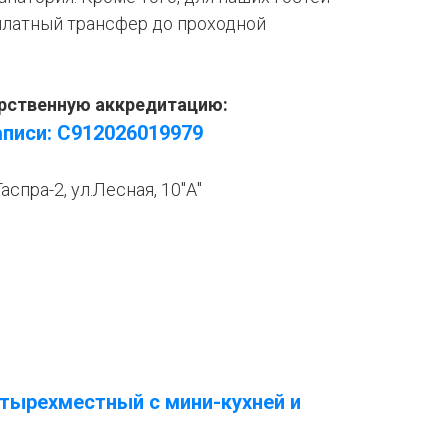
латный трансфер до проходной
рственную аккредитацию:
аписи:
С912026019979
Гаспра-2, ул.Лесная, 10"А"
тырехместный с мини-кухней и