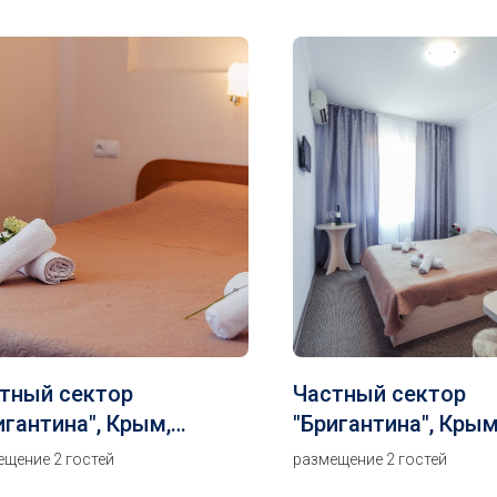
тный сектор
Частный сектор
игантина", Крым,
"Бригантина", Крым
досия, Береговое,
Феодосия, Берегов
ещение 2 гостей
размещение 2 гостей
хкомнатный
стандарт