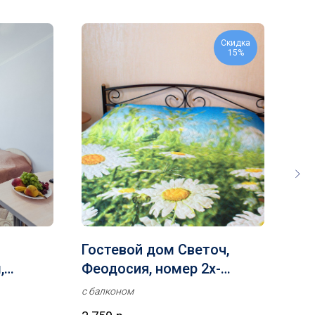
Скидка
15%
Гостевой дом Светоч,
Ми
,
Феодосия, номер 2х-
гос
ое,
уровневый, до 4 человек
с балконом
разм
опис