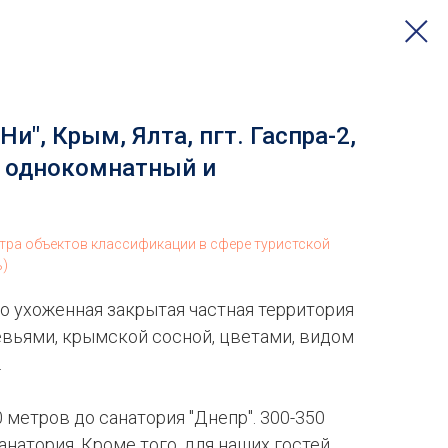
и", Крым, Ялта, пгт. Гаспра-2,
 однокомнатный и
стра объектов классификации в сфере туристской
ь)
то ухоженная закрытая частная территория
ьями, крымской сосной, цветами, видом
.
 метров до санатория "Днепр". 300-350
анатория. Кроме того, для наших гостей