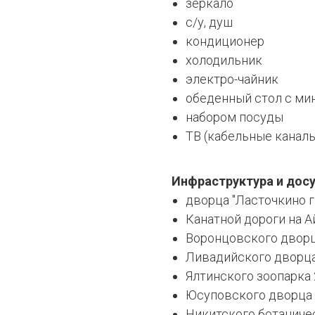
зеркало
с/у, душ
кондиционер
холодильник
электро-чайник
обеденный стол с м
набором посуды
ТВ (кабельные каналы),
Инфраструктура и досу
дворца "Ласточкино г
Канатной дороги на А
Воронцовского дворц
Ливадийского дворца
Ялтинского зоопарка
Юсуповского дворца 
Никитского ботаниче