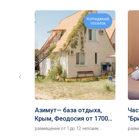
Коттеджный
поселок
овый
Азимут— база отдыха,
Час
ия,
Крым, Феодосия от 1700
"Бр
руб.
Фео
1 до 3
размещение от 1 до 12 человек
разм
дву
всего 24 номера, база отдыха