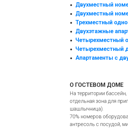
Двухместный номер
Двухместный номе
Трехместный одн
Двухэтажные апар
Ч
етырехместный 
Четырехместный 
Апартаменты с дв
О ГОСТЕВОМ ДОМЕ
На территории бассейн,
отдельная зона для при
шашлычница).
70% номеров оборудован
антресоль с посудой, м