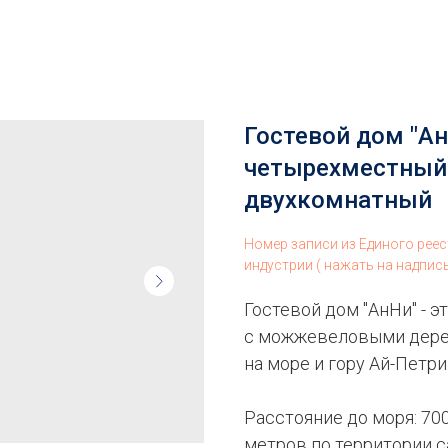
Гостевой дом "АнН
четырехместный
двухкомнатный
Номер записи из Единого рее
индустрии ( нажать на надпис
Гостевой дом "АнНи" - э
с можжевеловыми дерев
на море и гору Ай-Петри
Расстояние до моря: 700
метров по территории с