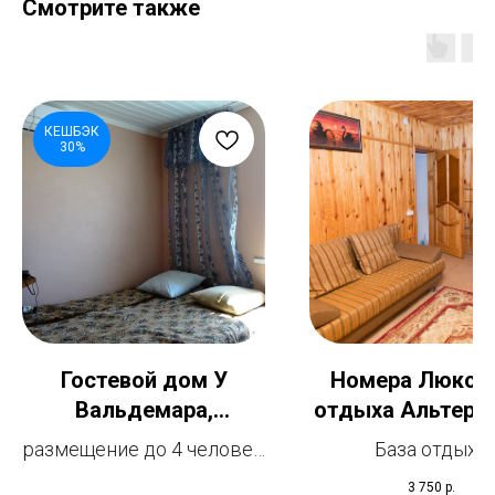
Смотрите также
КЕШБЭК
30%
Гостевой дом У
Номера Люкс Б
Вальдемара,
отдыха Альтерн
Феодосия, Береговое
размещение до 4 человек
База отдыха
описание гостевого дома
Альтернатива г
3 750
р.