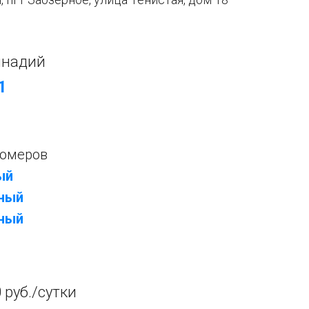
ннадий
1
номеров
ый
тный
тный
 руб./сутки