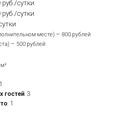
 руб./сутки
 руб./сутки
сутки
–
ополнительном месте)
800 рублей
–
ста)
500 рублей
6
м²
1
х гостей
: 3
сто
: 1