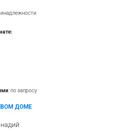
ринадлежности
нате:
ыми
: по запросу
ЕВОМ ДОМЕ
ннадий