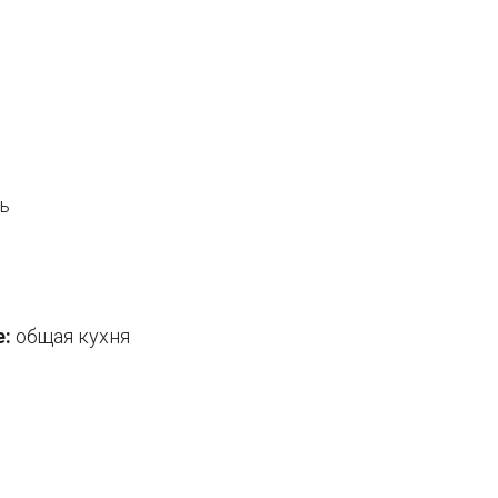
ь
е:
общая кухня