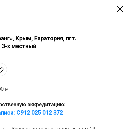
нг», Крым, Евратория, пгт.
 3-х местный
00 м
рственную аккредитацию:
писи: С912 025 012 372
, пгт Заозерное, улица Тенистая, дом 18