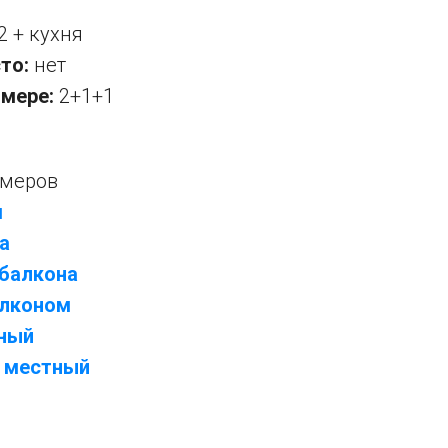
2 + кухня
то:
нет
омере:
2+1+1
омеров
м
а
 балкона
алконом
тный
х местный