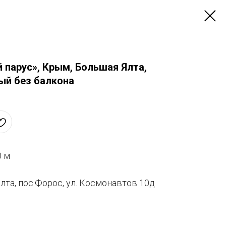
 парус», Крым, Большая Ялта,
ый без балкона
0 м
лта, пос.Форос, ул. Космонавтов 10д