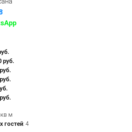
сана
8
sApp
руб.
0 руб.
 руб.
 руб.
уб.
 руб.
 кв м
х гостей
: 4