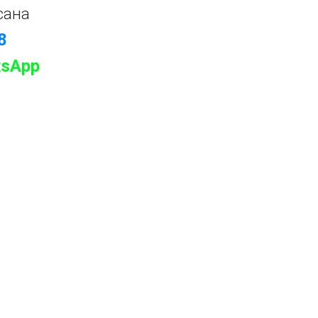
сана
8
sApp