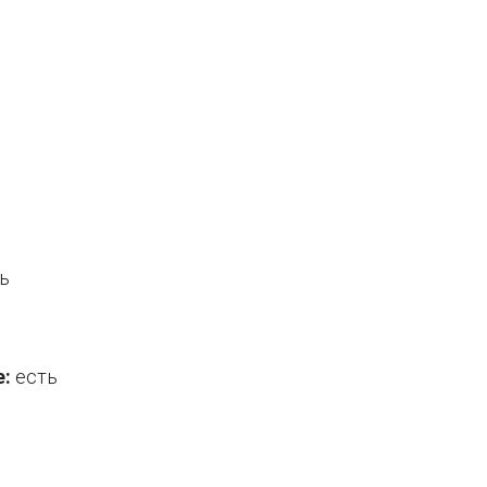
ь
е:
есть