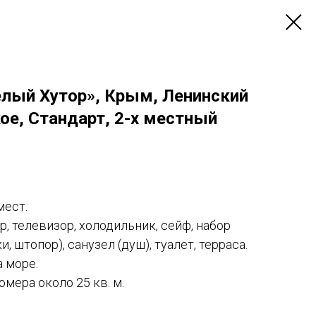
елый Хутор», Крым, Ленинский
кое, Стандарт, 2-х местный
мест.
, телевизор, холодильник, сейф, набор
, штопор), санузел (душ), туалет, терраса.
а море.
мера около 25 кв. м.