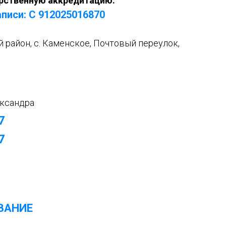
рственную аккредитацию:
писи: С 912025016870
й район, с. Каменское, Почтовый переулок,
ксандра
7
7
ВАНИЕ