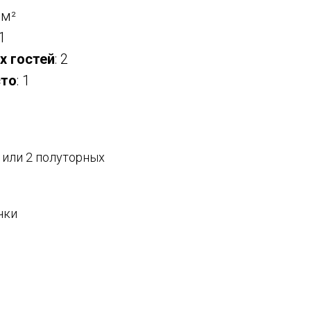
 м
²
1
х гостей
: 2
сто
: 1
 или 2 полуторных
чки