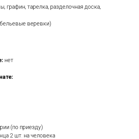
ы, графин, тарелка, разделочная доска,
, бельевые веревки)
е:
нет
нате:
ии (по приезду)
ца 2 шт. на человека