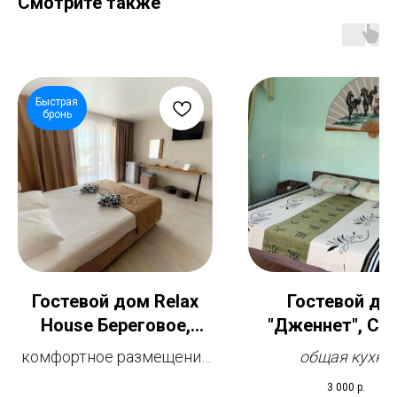
Смотрите также
Быстрая
бронь
Гостевой дом Relax
Гостевой до
House Береговое,
"Дженнет", Суд
Феодосия 4-местный
номер 2х-комна
комфортное размещение
общая кухня
номер
для 4-5 челов
до 4 гостей
3 000
р.