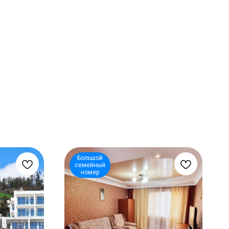
Большой
семейный
номер