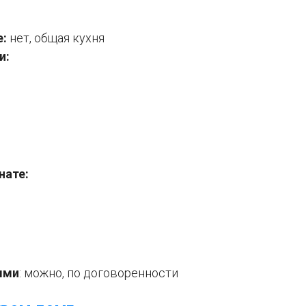
е:
нет, общая кухня
и:
нате:
ыми
: можно, по договоренности