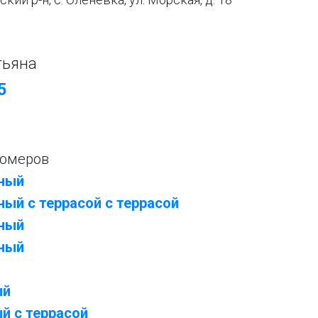
тьяна
5
номеров
тный
ный с террасой
с террасой
тный
тный
ый
й с террасой