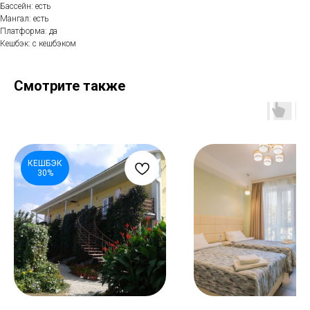
Бассейн: есть
Мангал: есть
Платформа: да
Кешбэк: с кешбэком
Смотрите также
КЕШБЭК
30%