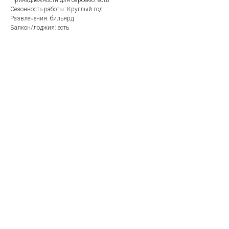
Принадлежности для барбекю: есть
Сезонность работы: Круглый год
Развлечения: бильярд
Балкон/лоджия: есть