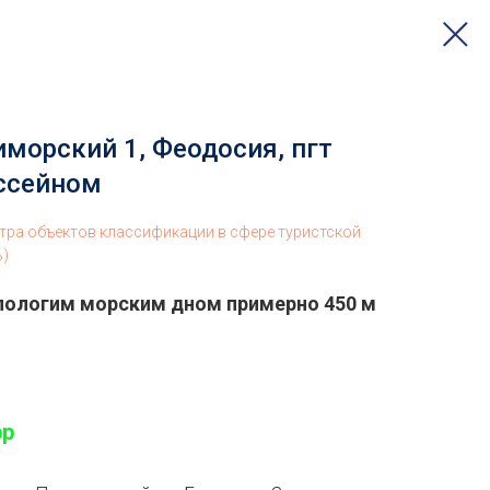
морский 1, Феодосия, пгт
ссейном
стра объектов классификации в сфере туристской
ь)
 пологим морским дном примерно 450 м
pp