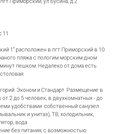
пгт Приморский, ул Бусина, д.2
:
11
ий 1" расположен в пгт Приморский в 10
чаного пляжа с пологим морским дном
7 минут пешком. Недалеко от дома есть
столовая.
горий: Эконом и Стандарт. Размещение в
от 2 до 5 человек, в двухкомнатных - до
семи удобствами: собственный санузел
мывальник и унитаз), ТВ, холодильник,
ятор, вода
ение без питания, с возможностью