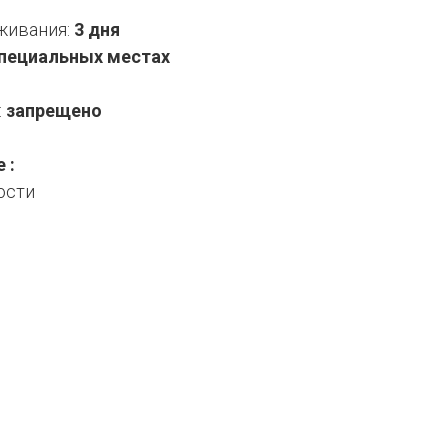
живания:
3 дня
специальных местах
:
запрещено
 :
ости