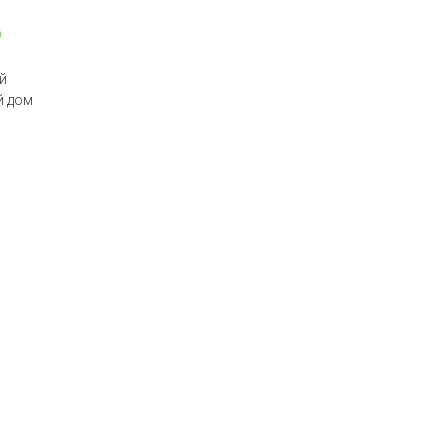
p
й
й дом