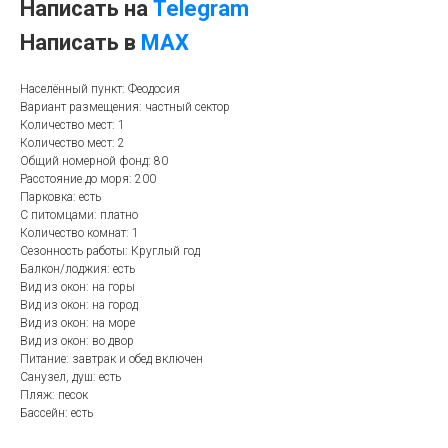
Написать на
Telegram
Написать в
MAX
Населённый пункт: Феодосия
Вариант размещения: частный сектор
Количество мест: 1
Количество мест: 2
Общий номерной фонд: 80
Расстояние до моря: 200
Парковка: есть
С питомцами: платно
Количество комнат: 1
Сезонность работы: Круглый год
Балкон/лоджия: есть
Вид из окон: на горы
Вид из окон: на город
Вид из окон: на море
Вид из окон: во двор
Питание: завтрак и обед включен
Санузел, душ: есть
Пляж: песок
Бассейн: есть