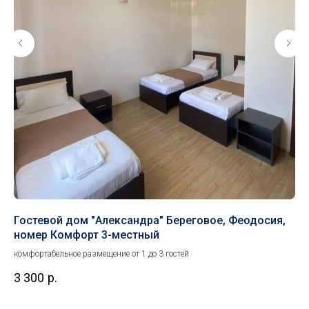
Гостевой дом "Александра" Береговое, Феодосия,
Ча
номер Комфорт 3-местный
но
комфортабельное размещение от 1 до 3 гостей
ком
3 300
р.