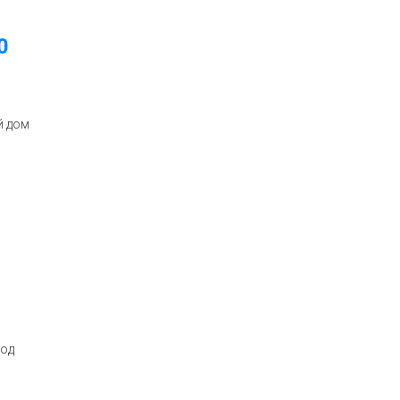
0
й дом
год