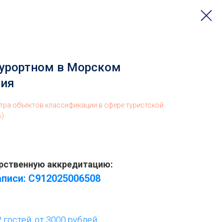
Курортном в Морском
сия
стра объектов классификации в сфере туристской
ь)
рственную аккредитацию:
писи: С912025006508
 гостей, от 3000 рублей