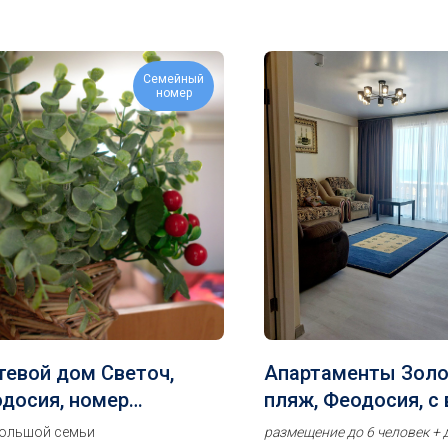
Семейный
номер
тевой дом Светоч,
Апартаменты Зол
досия, номер
пляж, Феодосия, с
ндарт 5ти-местный
на море
большой семьи
размещение до 6 человек + 