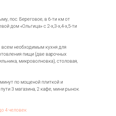
у, пос. Береговое, в 6-ти км от
ой дом «Ольгица» с 2-х,3-х,4-х,5-ти
 всем необходимым кухня для
отовления пищи (две варочных
ильника, микроволновка), столовая,
8 минут по мощеной плиткой и
ути 3 магазина, 2 кафе, мини рынок.
до 4 человек