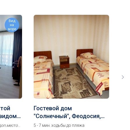
Вид
на
море
отой
Гостевой дом
Час
 видом
"Солнечный", Феодосия,
Фе
2х-местный Стандарт
Се
доп.место
5 - 7 мин. ходьбы до пляжа
новы