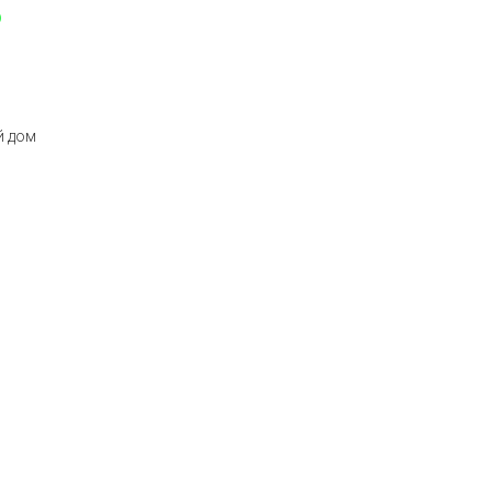
p
й дом