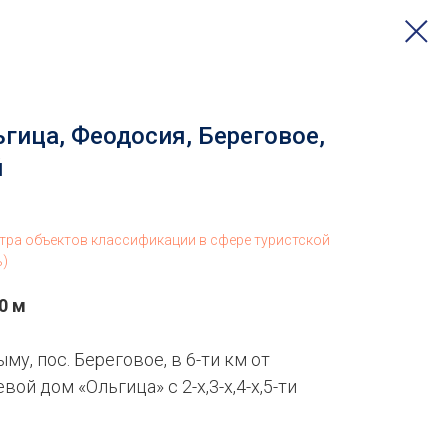
гица, Феодосия, Береговое,
й
стра объектов классификации в сфере туристской
ь)
0 м
у, пос. Береговое, в 6-ти км от
ой дом «Ольгица» с 2-х,3-х,4-х,5-ти