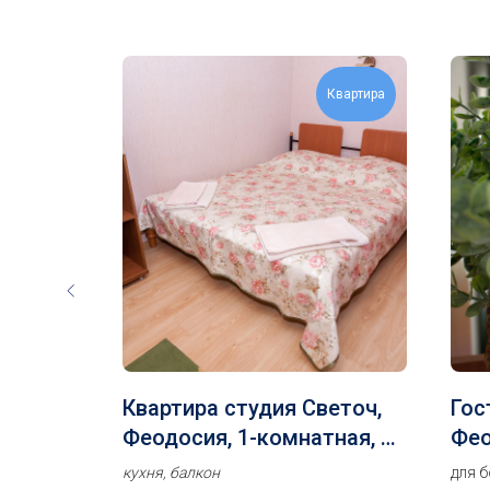
Скидка
Квартира
15%
оч,
Квартира студия Светоч,
Гос
Феодосия, 1-комнатная, 2-
Фео
века
4 человека
Ста
балконом
кухня, балкон
для 