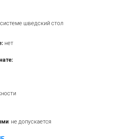
о системе шведский стол
е:
нет
нате:
жности
ыми
: не
допускается
ЛЕ