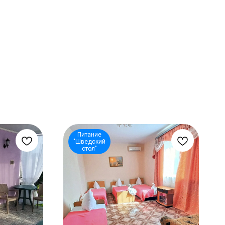
Питание
"Шведский
стол"