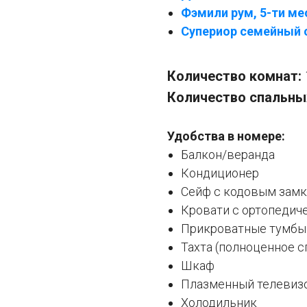
Фэм
или рум, 5-ти м
Супериор семейный с
Количество комнат:
Количество спальны
Удобства в номере:
Балкон/веранда
Кондиционер
Сейф с кодовым зам
Кровати с ортопедич
Прикроватные тумбы
Тахта (полноценное с
Шкаф
Плазменный телевиз
Холодильник