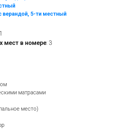
естный
 верандой, 5-ти местный
1
х мест в номере
: 3
ком
ескими матрасами
пальное место)
ор