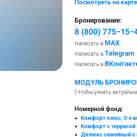
Посмотреть на карте
Бронирование:
8 (800) 775−15−
МАХ
Написать в
Telegram
Написать в
ВКонтакт
Написать в
МОДУЛЬ БРОНИРО
(Чтобы узнать актуальн
Номерной фонд:
Комфорт плюс, 3-х м
Комфорт с террасой
Делюкс семейный с 