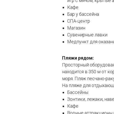
игр с мячом, крытые
Кафе
Бар у бассейна
СПА-центр
Магазин
Сувенирные лавки
Медпункт для оказан
Пляжи рядом:
Просторный оборудован
находится в 350 м от к
моря. Пляж песчано-рак
На пляже для отдыхающ
Бассейны
Зонтики, лежаки, нав
Кафе
Водные аттракционы (