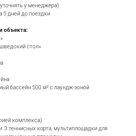
(уточнять у менеджера)
а 5 дней до поездки
и объекта:
»
«шведский стол»
на
ейна
ый бассейн 500 м² с лаундж-зоной
рией комплекса)
: 3 теннисных корта, мультиплощадки для