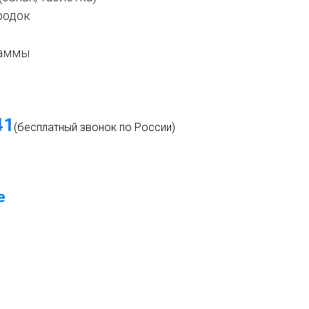
родок
раммы
4
1
(бесплатный звонок по России)
е