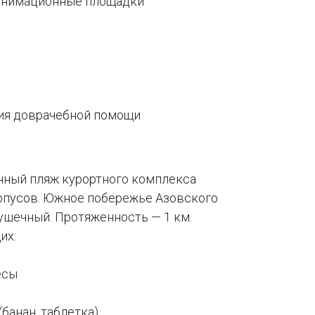
 анимационные площадки
ия доврачебной помощи
ный пляж курортного комплекса
орпусов. Южное побережье Азовского
ушечный. Протяженность — 1 км.
их:
есы
банан, таблетка)