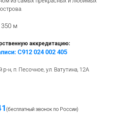
дном из самых прекрасных и любимых
острова.
:
350 м
рственную аккредитацию:
писи: С912 024 002 405
р-н, п. Песочное, ул. Ватутина, 12А
4
1
(бесплатный звонок по России)