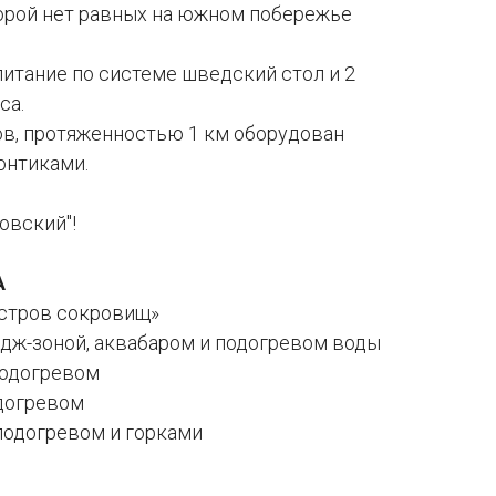
торой нет равных на южном побережье
питание по системе шведский стол и 2
са.
ов, протяженностью 1 км оборудован
онтиками.
овский"!
А
стров сокровищ»
ндж-зоной, аквабаром и подогревом воды
подогревом
догревом
подогревом и горками