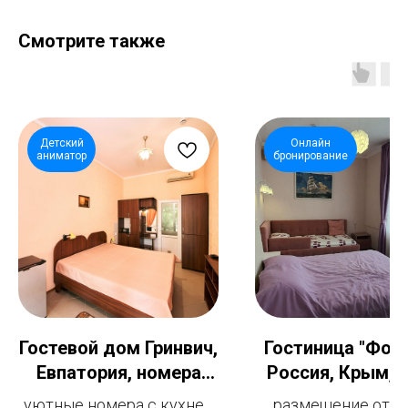
Смотрите также
Детский
Онлайн
аниматор
бронирование
Гостевой дом Гринвич,
Гостиница "Форт
Евпатория, номера
Россия, Крым, У
Стандарт, от 2 до 4
Алушта,
уютные номера с кухней
размещение от 1 