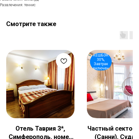
Развлечения: теннис
Смотрите также
КЕШБЭК
30%,
Завтрак
включен
Отель Таврия 3*,
Частный сектор 
Симферополь, номер
(Санни), Судак,