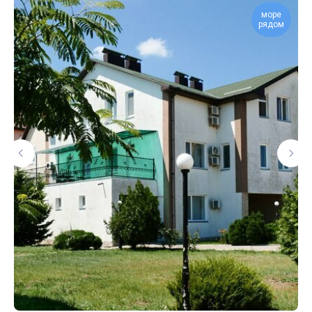
море
рядом