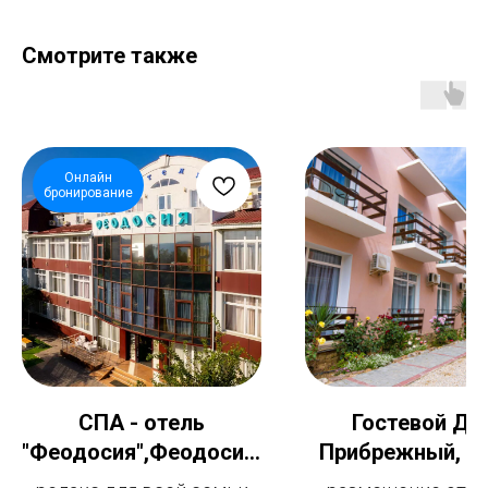
Смотрите также
Онлайн
бронирование
СПА - отель
Гостевой До
"Феодосия",Феодосия,
Прибрежный, К
1час от Крымского
Судак от 2500 