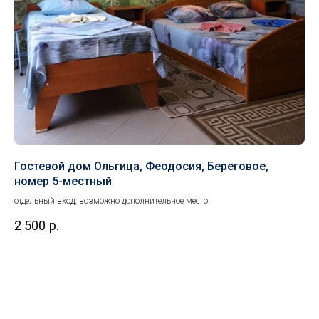
Гостевой дом Ольгица, Феодосия, Береговое,
Ча
номер 5-местный
Фе
отдельный вход, возможно дополнительное место
раз
опи
2 500
р.