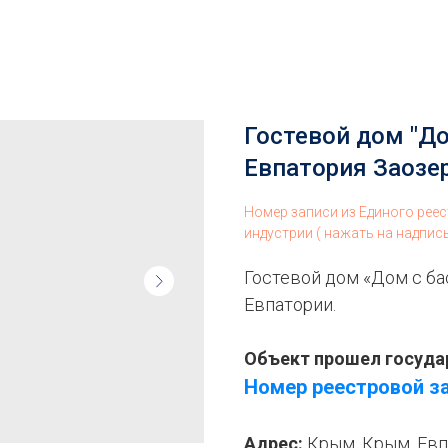
Гостевой дом "Д
Евпатория Заозе
Номер записи из Единого рее
индустрии ( нажать на надпис
Гостевой дом «Дом с ба
Евпатории.
Объект прошел госуда
Номер реестровой з
Адрес:
Крым, Крым, Евпа