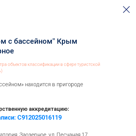
ом с бассейном" Крым
рное
стра объектов классификации в сфере туристской
ь)
ссейном» находится в пригороде
рственную аккредитацию:
аписи:
С912025016119
тория, Заозерное, ул. Песчаная 17