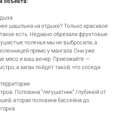
и объекта:
тдыха
нее шашлыка на отдыхе? Только красивое
с такое есть. Недавно обрезали фруктовые
душистые поленья мы не выбросили, а
оленницей прямо у мангала. Они уже
ше мясо и ваш вечер. Приезжайте —
стро, а запах пойдёт такой, что соседи
 территории
етров. Половина "лягушатник" глубиной от
ышей, вторая половина бассейна до
горка.