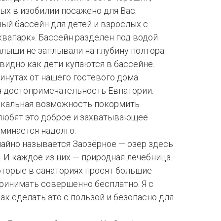
рых в изобилии посажено для Вас.
ый бассейн для детей и взрослых с
вапарк». Бассейн разделен под водой
алыши не заплывали на глубину полтора
 видно как дети купаются в бассейне.
инутах от нашего гостевого дома
я достопримечательность Евпатории.
никальная возможность покормить
 любят это доброе и захватывающее
оминается надолго.
чайно называется Заозёрное — озер здесь
 И каждое из них — природная лечебница.
оторые в санаториях просят большие
принимать совершенно бесплатно. Я с
ак сделать это с пользой и безопасно для