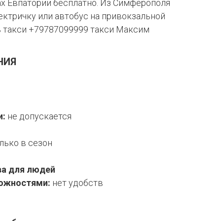
ах Евпатории бесплатно. Из Симферополя
ектричку или автобус на привокзальной
ь такси +79787099999 такси Максим
НИЯ
и:
не допускается
лько в сезон
ва для людей
можностями:
н
ет удобств