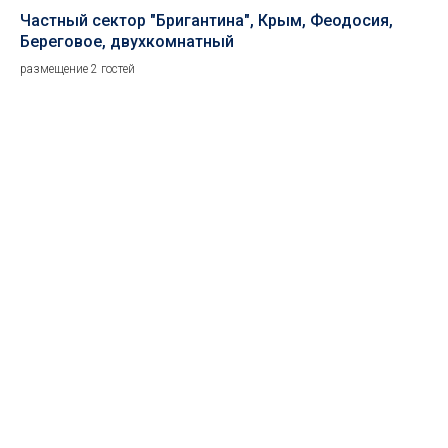
Частный сектор "Бригантина", Крым, Феодосия,
Ча
Береговое, двухкомнатный
Бе
размещение 2 гостей
раз