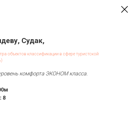
деву, Судак,
стра объектов классификации в сфере туристской
ь)
 уровень комфорта ЭКОНОМ класса.
00м
 8