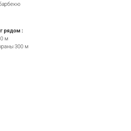
 барбекю
г рядом :
00 м
ораны 300 м