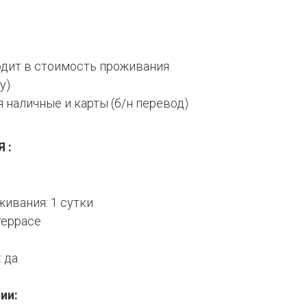
одит в стоимость проживания
у)
 наличные и карты (б/н перевод)
 :
ивания: 1 сутки
террасе
 да
ии: