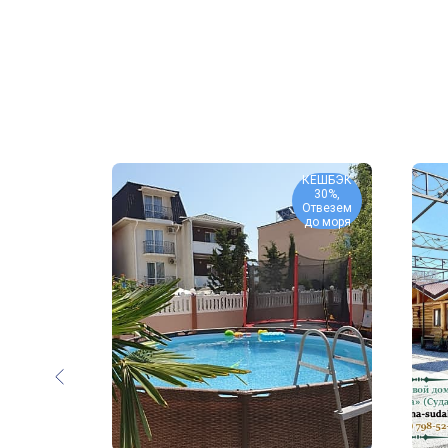
КЕШБЭК
Быстрая
30%,
бронь
Отвезем
до моря