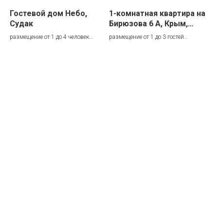
,
Гостевой дом Небо,
1-комнатная квартира на
Го
Судак
Бирюзова 6 А, Крым,
BI
г.Судак
размещение от 1 до 4 человек
размещение от 1 до 3 гостей
ком
описание гостевого дома
описание квартиры
опи