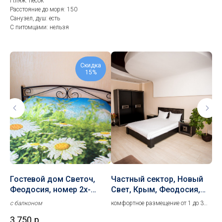
Пляж: песок
Расстояние до моря: 150
Санузел, душ: есть
С питомцами: нельзя
Скидка
15%
»,
Гостевой дом Светоч,
Частный сектор, Новый
1-
Феодосия, номер 2х-
Свет, Крым, Феодосия,
Че
уровневый, до 4 человек
номер Люкс улучшенный
на
ря,
с балконом
комфортное размещение от 1 до 3
ком
Фе
гостей
чел
3 750
р.