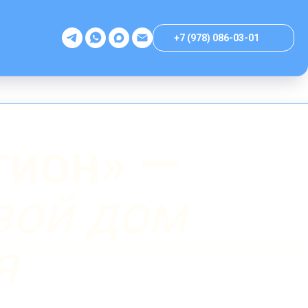
+7 (978) 086-03-01
гион» —
вой дом
я