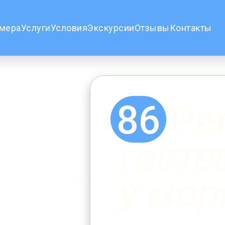
мера
Услуги
Условия
Экскурсии
Отзывы
Контакты
86 Ре
госте
у мор