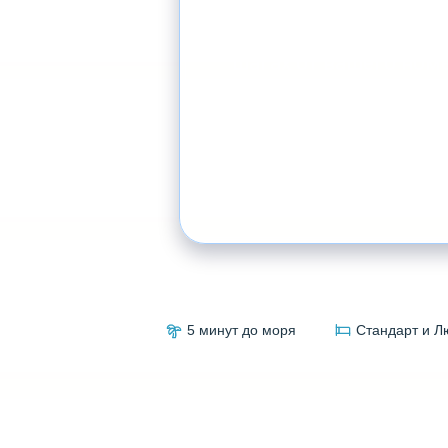
Уютный отдых в атмо
и спокойствия. Песок
шагах от вашего ном
Забронировать
5 минут до моря
Стандарт и Л