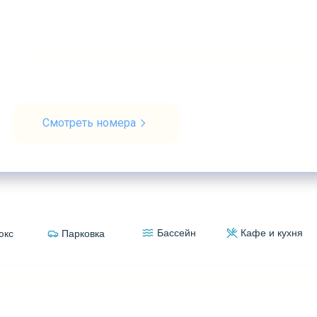
сфере солнца, тепла
, морской бриз — в нескольких
ера
Смотреть номера
Бассейн
Кафе и кухня
юкс
Парковка