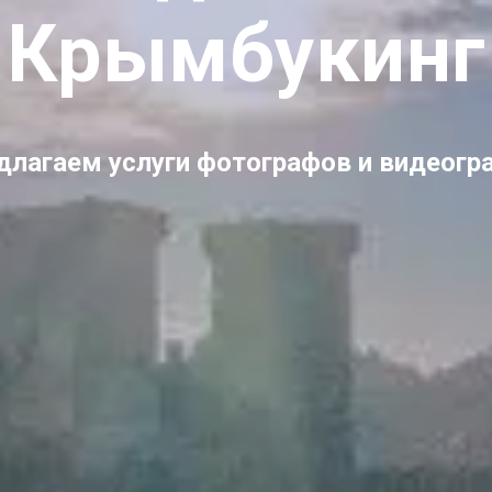
Крымбукинг
длагаем услуги фотографов и видеогр