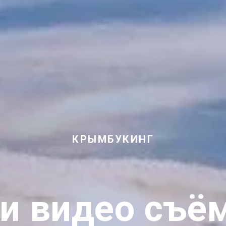
КРЫМБУКИНГ
и видео съё