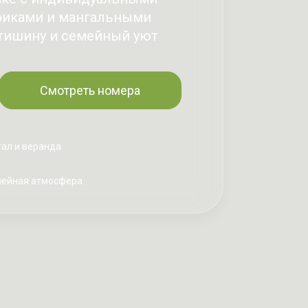
риками и мангальными
т тишину и семейный уют
Смотреть номера
ал и веранда
ейная атмосфера