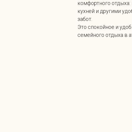
комфортного отдыха: 
кухней и другими уд
забот.
стей возвращаются
Это спокойное и удоб
семейного отдыха в 