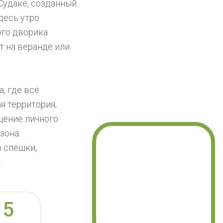
удаке, созданный
десь утро
ого дворика
т на веранде или
, где всё
я территория,
щение личного
зона.
з спешки,
.
15