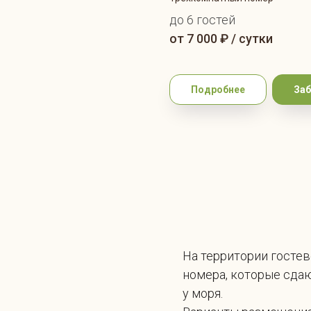
до 6 гостей
от 7 000 ₽ / сутки
Подробнее
Заб
На территории госте
номера, которые сдаю
у моря.