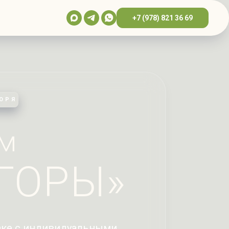
+7 (978) 821 36 69
МОРЯ
ом
ГОРЫ»
аке с индивидуальными