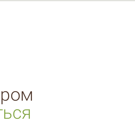
ором
ться