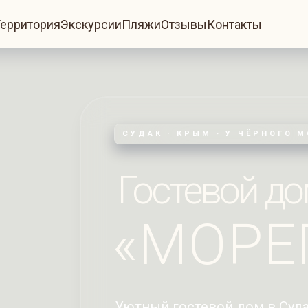
ерритория
Экскурсии
Пляжи
Отзывы
Контакты
СУДАК · КРЫМ · У ЧЁРНОГО 
Гостевой д
«МОРЕ
Уютный гостевой дом в Суд