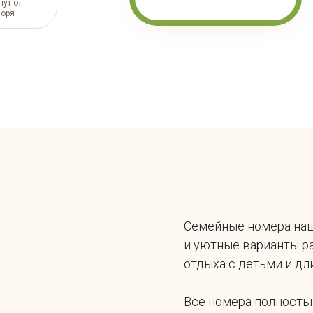
нут от
оря
Семейные номера наш
и уютные варианты р
отдыха с детьми и дл
Все номера полность
8%