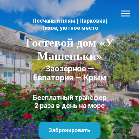
Песчаный пляж | Парковка|
Тихое, уютное место
Гостевой дом «У
Машеньки»
Заозёрное —
Евпатория — Крым
Бесплатный трансфер
2 раза в день на море
Забронировать