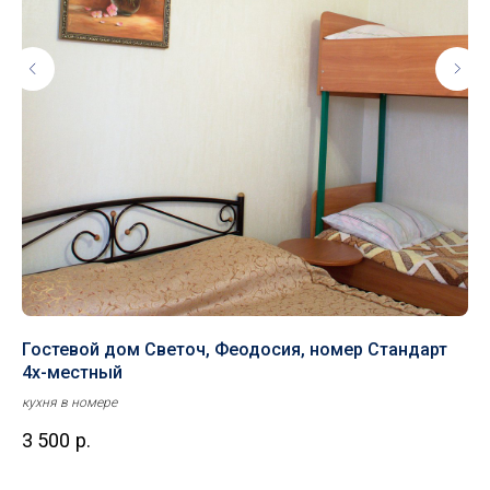
Гостевой дом Светоч, Феодосия, номер Стандарт
Но
4х-местный
Ку
кухня в номере
Ном
3 500
р.