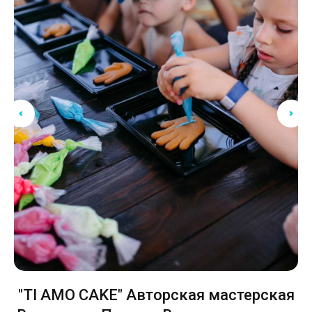
"TI AMO CAKE" Авторская мастерская
А