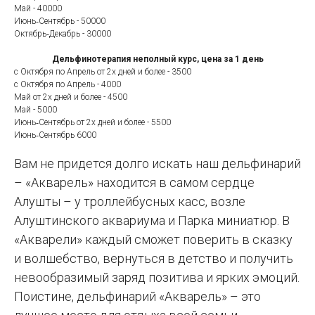
Май -
40000
Июнь‑Сентябрь -
50000
Октябрь‑Декабрь - 30000
Дельфинотерапия неполный курс, цена за 1 день
с Октября по Апрель от 2х дней и более -
3500
с Октября по Апрель -
4000
Май от 2х дней и более -
4500
Май -
5000
Июнь‑Сентябрь от 2х дней и более -
5500
Июнь‑Сентябрь 6000
Вам не придется долго искать наш дельфинарий
– «Акварель» находится в самом сердце
Алушты – у троллейбусных касс, возле
Алуштинского аквариума и Парка миниатюр. В
«Акварели» каждый сможет поверить в сказку
и волшебство, вернуться в детство и получить
невообразимый заряд позитива и ярких эмоций.
Поистине, дельфинарий «Акварель» – это