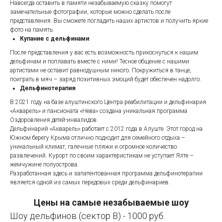
Навсегда оставить в памяти незабываемую сказку помогут
замечательные фотографии, которые можно сделать после
представления. Вы сможете погладить наших артистов и получить яркие
фото на память.
Купание с дельфинами
После представления у вас есть возможность прикоснуться к нашим
дельфинам и поплавать вместе с ними! Тесное общение с нашими
артистами не оставит равнодушным никого. Покружиться в танце,
поиграть в мяч – заряд позитивных эмоций будет обеспечен надолго.
Дельфинотерапия
В 2021 году на базе алуштинского Центра реабилитации и дельфинария
«Акварель» и пансионата «Нева» создана уникальная программа
Оздоровления детей-инвалидов.
Дельфинарий «Акварель» работает с 2012 года в Алуште. Этот город на
Южном берегу Крыма отлично подходит для семейного отдыха –
уникальный климат, галечные пляжи и огромное количество
развлечений. Курорт по своим характеристикам не уступает Ялте –
жемчужине полуострова.
Разработанная здесь и запатентованная программа дельфинотерапии
является одной из самых передовых среди дельфинариев.
Цены на самые незабываемые шоу
Шоу дельфинов (сектор В) - 1000 руб.