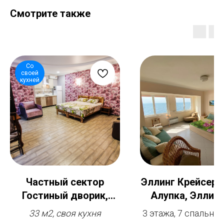
Смотрите также
Со
своей
кухней
Частный сектор
Эллинг Крейсер 
Гостиный дворик,
Алупка, Эллинг
Евпатория, номера
отдельный 3
33 м2, своя кухня
3 этажа, 7 спальны
Студио, до 4 человек
этажный дом 