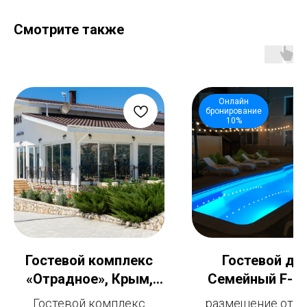
Смотрите также
Онлайн
бронирование
10%
Гостевой комплекс
Гостевой до
«Отрадное», Крым,
Семейный F-hot
Черноморский район,
Феодосия, номе
Гостевой комплекс
размещение от 1 