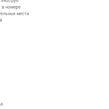
 3400 руб.
. в номере
тельных места
й
да