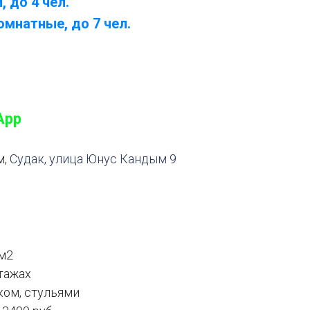
 до 4 чел.
мнатные, до 7 чел.
App
м,
Судак, улица Юнус Кандым 9
м2
тажах
ком, стульями