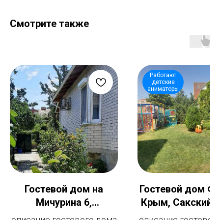
Смотрите также
Работают
детские
аниматоры
Гостевой дом на
Гостевой дом Фр
Мичурина 6,
Крым, Сакский р-
Коктебель, Феодосия
Поповка
описание гостевого дома
описание гостевог