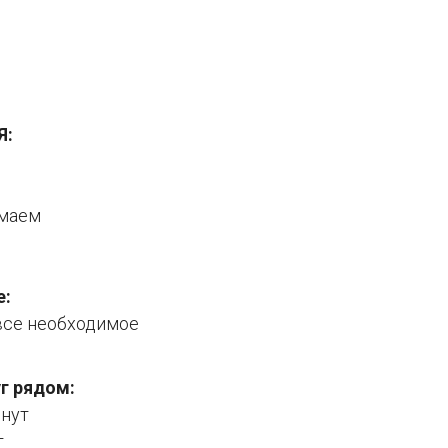
Я:
имаем
е:
 все необходимое
г рядом:
инут
т