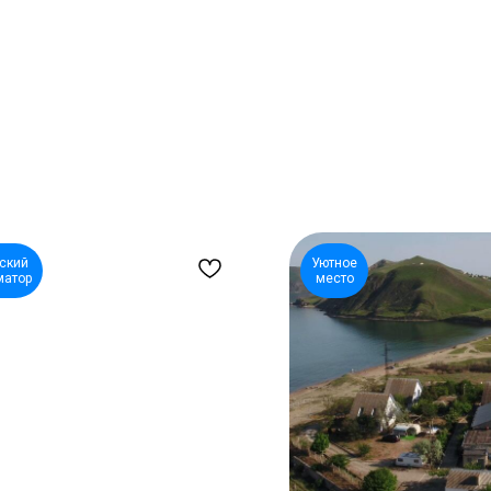
ский
Уютное
матор
место