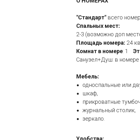
О НОМЕРАХ
"Стандарт"
всего номер
Спальных мест:
2-3 (возможно доп мест
Площадь номера:
24 к
Комнат в номере
: 1
Э
Санузел+Душ: в номере
Мебель:
односпальные или дв
шкаф,
прикроватные тумбоч
журнальный столик,
зеркало.
Удобства: