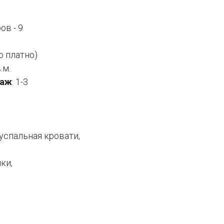
ов - 9
о платно)
в.м.
таж
: 1-3
успальная кровати,
ки,