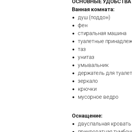
ОСНОВНЫЕ УДОБСТВА
Ванная комната:
душ (поддон)
фен
стиральная машина
туалетные принадле
таз
унитаз
умывальник
держатель для туале
зеркало
крючки
мусорное ведро
Оснащение:
двуспальная кровать 
прикроватная тумбоч