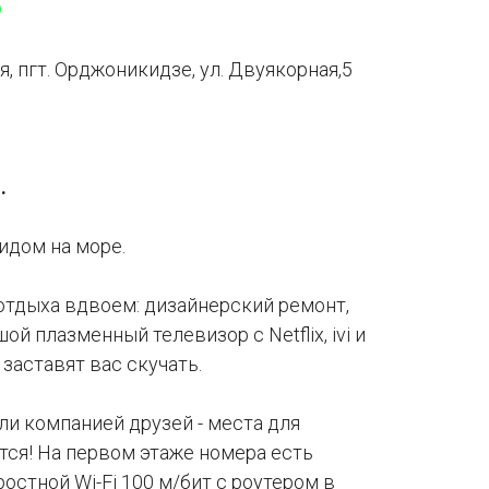
p
я, пгт. Орджоникидзе, ул. Двуякорная,5
.
идом на море.
отдыха вдвоем: дизайнерский ремонт,
шой плазменный телевизор с Netflix, ivi и
заставят вас скучать.
ли компанией друзей - места для
ся! На первом этаже номера есть
остной Wi-Fi 100 м/бит с роутером в