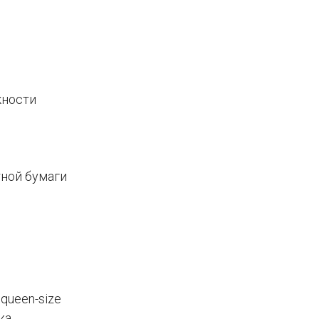
жности
тной бумаги
queen-size
ка