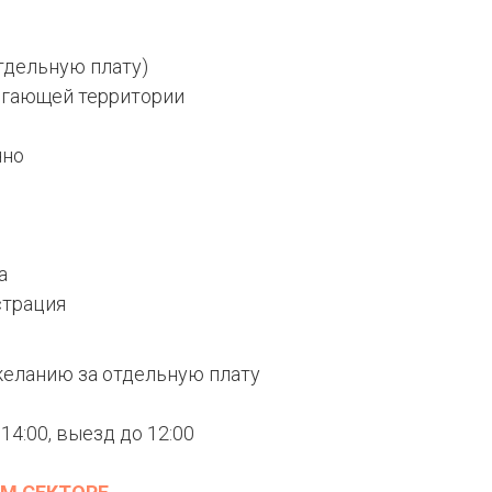
отдельную плату)
егающей территории
чно
а
страция
желанию за отдельную плату
 14:00, выезд до 12:00