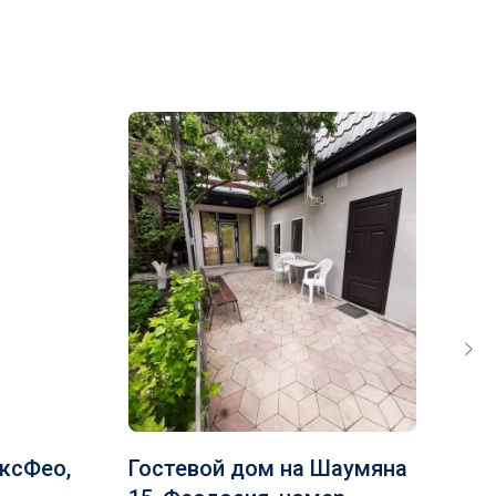
ксФео,
Гостевой дом на Шаумяна
Го