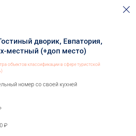
Гостиный дворик, Евпатория,
х-местный (+доп место)
стра объектов классификации в сфере туристской
ь)
льный номер со своей кухней
₽
00 ₽