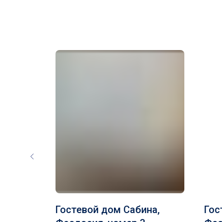
Вид
на
море
той
Гостевой дом Сабина,
Гос