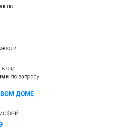
нате:
жности
 в сад
ыми
: по запросу
ЕВОМ ДОМЕ
мофей
9