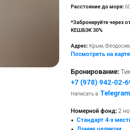
Расстояние до моря:
6
*Забронируйте через о
КЕШБЭК 30%
Адрес:
Крым, Феодосия, 
Посмотреть на карте
Бронирование:
Ти
+7 (978) 942-02-6
Telegram
Написать в
Номерной фонд:
2 н
Стандарт 4-х мес
Домик целиком