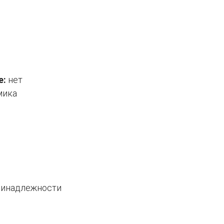
е:
нет
мика
ринадлежности