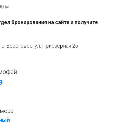
00 м
тдел бронирования на сайте и получите
с. Береговое, ул. Приозёрная 25
мофей
9
омера
тный