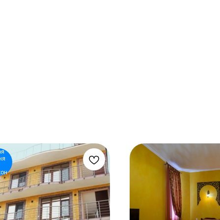
оя
ня
кон