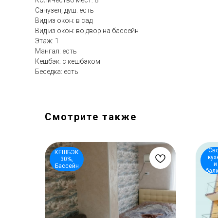
Количество мест: 8
Санузел, душ: есть
Вид из окон: в сад
Вид из окон: во двор на бассейн
Этаж: 1
Мангал: есть
Кешбэк: с кешбэком
Беседка: есть
Смотрите также
Св
КЕШБЭК
кух
30%,
и
Бассейн
бал