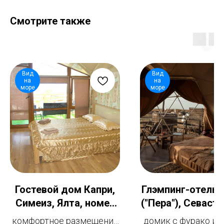
Смотрите также
Вид
Вид
на
на
море
море
Гостевой дом Капри,
Глэмпинг-отель "
Симеиз, Ялта, номер
("Пера"), Севаст
2-комнатный
Андреевка, Сфер
комфортное размещение
домик с фурако и 