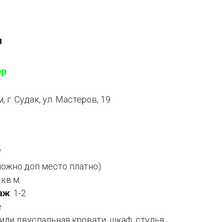
н
pp
 г. Судак, ул. Мастеров, 19
"
можно доп место платно)
 кв.м.
аж
: 1-2
е
ли двуспальная кровати, шкаф, стулья,