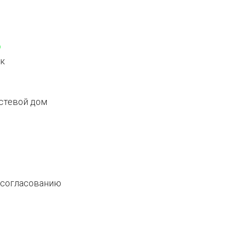
p
ак
остевой дом
о согласованию