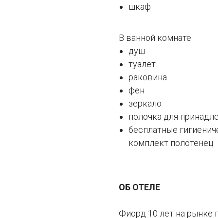
шкаф
В ванной комнате
душ
туалет
раковина
фен
зеркало
полочка для принадл
бесплатные гигиенич
комплект полотенец
ОБ ОТЕЛЕ
Фиорд 10 лет на рынке