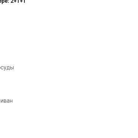
ре: 2+1+1
осуды
диван