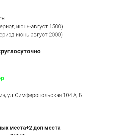
аты
(период июнь-август 1500)
(период июнь-август 2000)
круглосуточно
pp
ия, ул. Симферопольская 104 А, Б
вных места+2 доп места