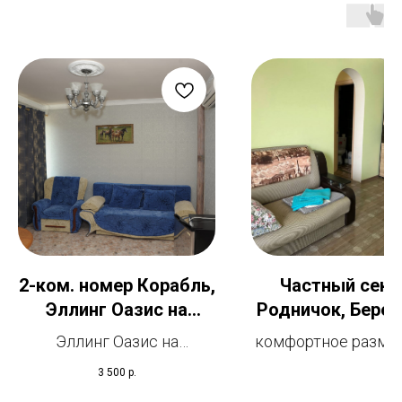
2-ком. номер Корабль,
Частный сект
Эллинг Оазис на
Родничок, Берег
Черноморской
Феодосия, но
Эллинг Оазис на
комфортное разме
набережной
Полулюкс 2
Черноморской
от 1 до 5 госте
3 500
р.
комнатный
набережной, 40а